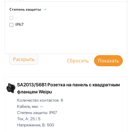
4-6,5
LC
5-8
Степень защиты
RJ45
5-9
--
USB3.0
8-12
IP67
9-13
10-14
13-16
1000
Раскрыть
SA2013/S6B1 Розетка на панель с квадратным
фланцем Weipu
Количество контактов:
6
Кабель, мм:
--
Степень защиты:
IP67
Ток, А:
25 / 5
Напряжение, В:
500