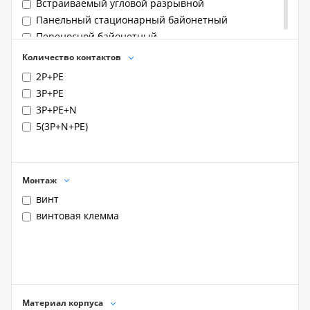
Встраиваемый угловой разрывной
Панельный стационарный байонетный
Переносной байонетный
Переносной разрывной
Количество контактов
Стационарный байонетный
2P+PE
Стационарный разрывной
3P+PE
кабельный
3P+PE+N
панельный
5(3P+N+PE)
Монтаж
винт
винтовая клемма
Материал корпуса