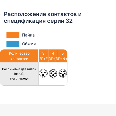
Расположение контактов и
спецификация серии 32
Пайка
Обжим
Количество
3
4
5
контактов
(2P+E)
(3P+E)
(3P+N+E)
Распиновка для вилок
(папа),
вид спереди