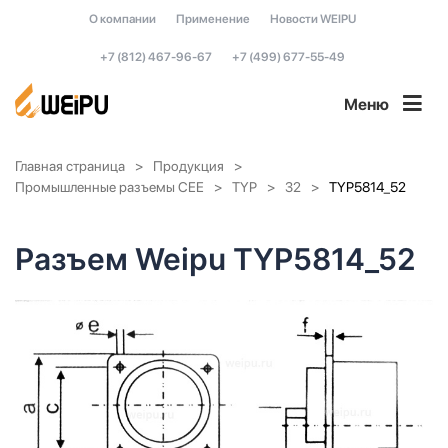
О компании
Применение
Новости WEIPU
+7 (812) 467-96-67
+7 (499) 677-55-49
Меню
Главная страница
Продукция
Промышленные разъемы CEE
TYP
32
TYP5814_52
Разъем Weipu TYP5814_52