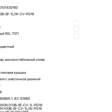
0101430160
0B-SF-1L/W-CV-PG16
5
ый RAL 7011
ндартный
ар, высокостабильный сплав
стиковая крышка
алл с эластичной резиной
R
6
 60664-1, IEC 61984
SON D10B-SF-CV-1L-PG16
N H10B-SF-CV-1L/W-PG16
ting 09 30 010 1256