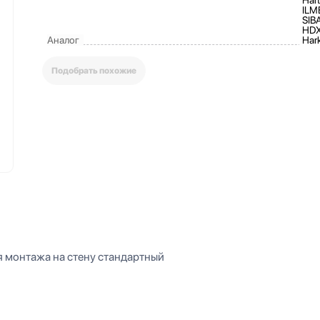
ILM
SIB
HDX
Аналог
Har
Подобрать похожие
 монтажа на стену стандартный