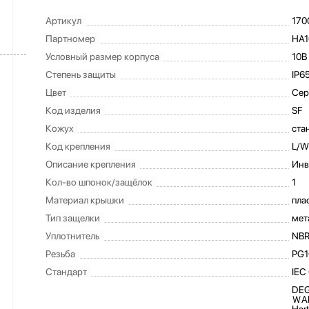
Артикул
170
Партномер
HA1
Условный размер корпуса
10B
Степень защиты
IP6
Цвет
Сер
Код изделия
SF
Кожух
ста
Код крепления
L/W
Описание крепления
Инв
Кол-во шпонок/защёлок
1
Материал крышки
пла
Тип защелки
мет
Уплотнитель
NB
Резьба
PG1
Стандарт
IEC
DEG
ＷAI
Har