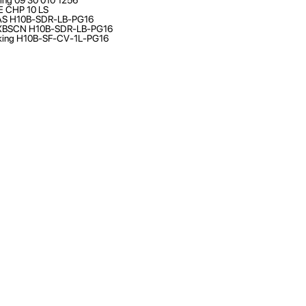
E CHP 10 LS
AS H10B-SDR-LB-PG16
BSCN H10B-SDR-LB-PG16
king H10B-SF-CV-1L-PG16