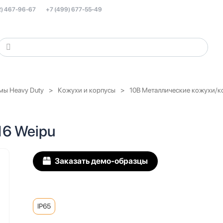
2) 467-96-67
+7 (499) 677-55-49
мы Heavy Duty
Кожухи и корпусы
10B Металлические кожухи/ко
6 Weipu
Заказать демо-образцы
IP65