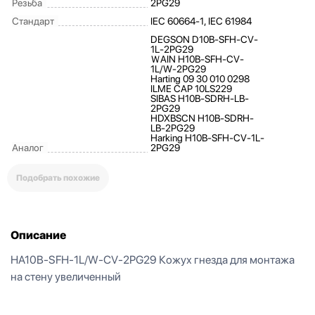
Резьба
2PG29
Стандарт
IEC 60664-1, IEC 61984
DEGSON D10B-SFH-CV-
1L-2PG29
ＷAIN H10B-SFH-CV-
1L/W-2PG29
Harting 09 30 010 0298
ILME CAP 10LS229
SIBAS H10B-SDRH-LB-
2PG29
HDXBSCN H10B-SDRH-
LB-2PG29
Harking H10B-SFH-CV-1L-
Аналог
2PG29
Подобрать похожие
Описание
HA10B-SFH-1L/W-CV-2PG29 Кожух гнезда для монтажа
на стену увеличенный