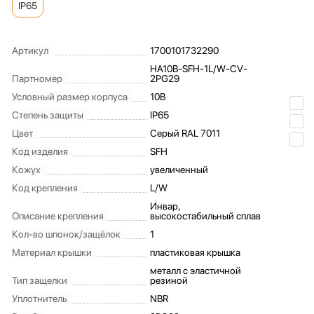
IP65
Артикул
1700101732290
HA10B-SFH-1L/W-CV-
Партномер
2PG29
Условный размер корпуса
10B
Степень защиты
IP65
Цвет
Серый RAL 7011
Код изделия
SFH
Кожух
увеличенный
Код крепления
L/W
Инвар,
Описание крепления
высокостабильный сплав
Кол-во шпонок/защёлок
1
Материал крышки
пластиковая крышка
металл с эластичной
Тип защелки
резиной
Уплотнитель
NBR