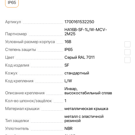
IP65
Артикул
1700161532250
HA16B-SF-1L/W-MCV-
Партномер
2M25
Условный размер корпуса
16B
Степень защиты
IP65
Цвет
Серый RAL 7011
Код изделия
SF
Кожух
стандартный
Код крепления
L/W
Инвар,
Описание крепления
высокостабильный сплав
Кол-во шпонок/защёлок
1
Материал крышки
металлическая крышка
металл с эластичной
Тип защелки
резиной
Уплотнитель
NBR