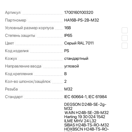
Артикул
1700160100320
Партномер
HA16B-PS-2B-M32
Условный размер корпуса
16B
Степень защиты
IP65
Цвет
Серый RAL 7011
Код изделия
PS
Кожух
стандартный
Направление ввода
угловой
Код крепления
B
Кол-во шпонок/защёлок
2
Резьба
M32
Стандарт
IEC 60664-1, IEC 61984
DEGSON D24B-SE-2g-
M32
ＷAIN H24B-SE-2B-M32
Harting 19 30 024 1542
ILME MHV 24 L32
SIBAS H24B-TS-RO-M32
HDXBSCN H24B-TS-RO-