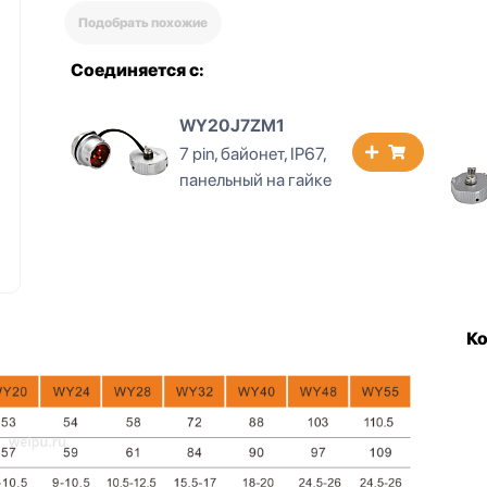
Подобрать похожие
Соединяется с:
WY20J7Z1
7 pin, байонет, IP67,
панельный с
квадратным
фланцем
К