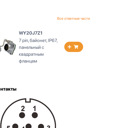
Все ответные части
WY20J7ZI1
WY20
7 pin, байонет, IP65,
7 pin,
межкабельный с
панел
механическим
отв.
зажимом
онтакты