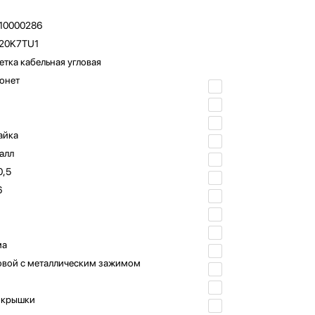
10000286
20K7TU1
етка кабельная угловая
онет
айка
алл
0,5
6
ма
овой с металлическим зажимом
 крышки