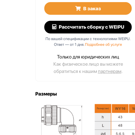
В заказ
Рассчитать сборку
с WEIPU
1
WY20J7ZM1
По вашей спецификации с технологиями WEIPU.
, IP67,
7 pin, байонет, IP67,
Ответ — от 1 дня.
Подробнее об услуге
ланец с 2
панельный на гайке
Только для юридических лиц
Как физическое лицо вы можете
обратиться к нашим
партнерам
.
Размеры