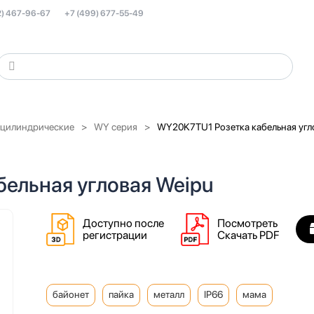
2) 467-96-67
+7 (499) 677-55-49
 цилиндрические
WY серия
WY20K7TU1 Розетка кабельная угл
ельная угловая Weipu
Доступно после
Посмотреть
регистрации
Скачать PDF
байонет
пайка
металл
IP66
мама