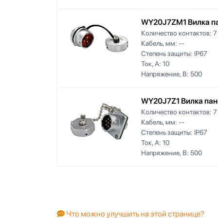
WY20J7ZM1 Вилка па
Количество контактов:
7
Кабель, мм:
--
Степень защиты:
IP67
Ток, А:
10
Напряжение, В:
500
WY20J7Z1 Вилка пан
Количество контактов:
7
Кабель, мм:
--
Степень защиты:
IP67
Ток, А:
10
Напряжение, В:
500
Что можно улучшить на этой странице?