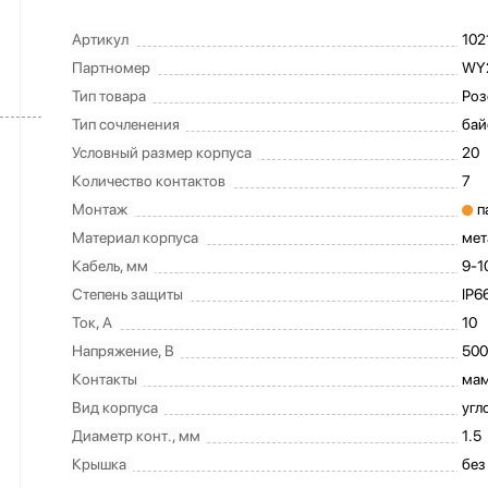
Артикул
102
Партномер
WY
Тип товара
Роз
Тип сочленения
бай
Условный размер корпуса
20
Количество контактов
7
Монтаж
п
Материал корпуса
мет
Кабель, мм
9-1
Степень защиты
IP6
Ток, А
10
Напряжение, В
500
Контакты
ма
Вид корпуса
угл
Диаметр конт., мм
1.5
Крышка
без