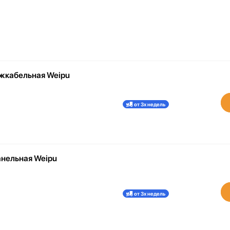
жкабельная Weipu
от 3х недель
нельная Weipu
от 3х недель