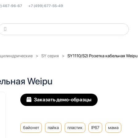
2) 467-96-67
+7 (499) 677-55-49
 цилиндрические
SY серия
SY1110/S2I Розетка кабельная Weipu
ельная Weipu
Заказать демо-образцы
байонет
пайка
пластик
IP67
мама