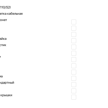
110/S2I
етка кабельная
онет
айка
стик
7
ма
ндартный
 крышки