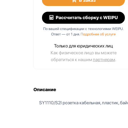
В заказ
Рассчитать сборку
с WEIPU
По вашей спецификации с технологиями WEIPU.
Ответ — от 1 дня.
Подробнее об услуге
Только для юридических лиц
Как физическое лицо вы можете
обратиться к нашим
партнерам
.
Описание
SY1110/S2I розетка кабельная, пластик, байон