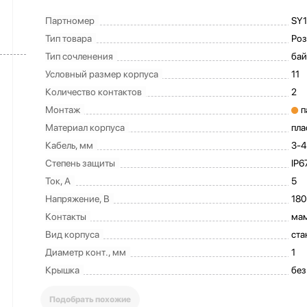
Партномер
SY1
Тип товара
Роз
Тип сочленения
бай
Условный размер корпуса
11
Количество контактов
2
Монтаж
п
Материал корпуса
пла
Кабель, мм
3-4
Степень защиты
IP6
Ток, А
5
Напряжение, В
180
Контакты
ма
Вид корпуса
ста
Диаметр конт., мм
1
Крышка
без
Подобрать похожие