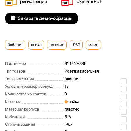
регистрации
Скачать PDF
Заказать демо-образцы
байонет
пайка
пластик
IP67
мама
Партномер
SY1310/S9II
Тип товара
Розетка кабельная
Тип сочленения
байонет
Условный размер корпуса
13
Количество контактов
9
Монтаж
пайка
Материал корпуса
пластик
Кабель, мм
5-8
Степень защиты
IP67