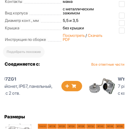
Контакты
мама
с металлическим
Вид корпуса
зажимом
Диаметр конт., мм
5,5 и 3,5
Крышка
без крышки
Посмотреть
/
Скачать
Инструкция по сборке
PDF
Подобрать похожие
Соединяется с:
Все ответные части
WY55J7Z1
7 pin, байонет, IP67, панельный
с квадратным фланцем
Размеры