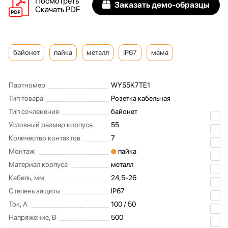
Посмотреть
Заказать демо-образцы
Скачать PDF
байонет
пайка
металл
IP67
мама
Партномер
WY55K7TE1
Тип товара
Розетка кабельная
Тип сочленения
байонет
Условный размер корпуса
55
Количество контактов
7
Монтаж
пайка
Материал корпуса
металл
Кабель, мм
24,5-26
Степень защиты
IP67
Ток, А
100 / 50
Напряжение, В
500