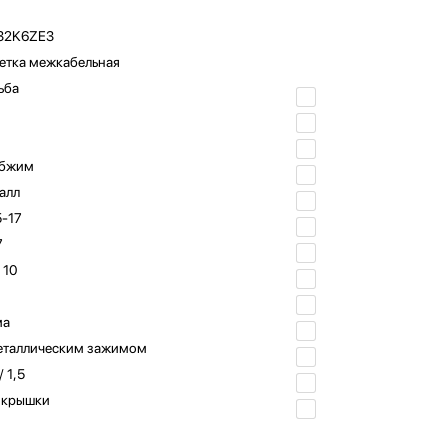
32K6ZE3
етка межкабельная
ьба
бжим
алл
5-17
7
 10
ма
еталлическим зажимом
/ 1,5
 крышки