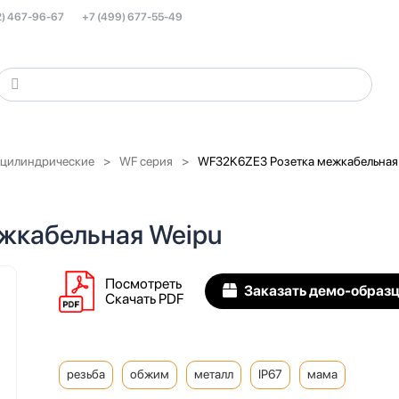
2) 467-96-67
+7 (499) 677-55-49
 цилиндрические
WF серия
WF32K6ZE3 Розетка межкабельная
жкабельная Weipu
Посмотреть
Заказать демо-образ
Скачать PDF
резьба
обжим
металл
IP67
мама