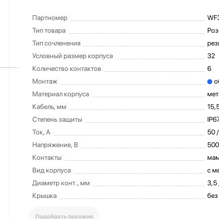
Партномер
WF
Тип товара
Роз
Тип сочленения
рез
Условный размер корпуса
32
Количество контактов
6
Монтаж
о
Материал корпуса
мет
Кабель, мм
15,
Степень защиты
IP6
Ток, А
50 /
Напряжение, В
500
Контакты
ма
Вид корпуса
с м
Диаметр конт., мм
3,5 
Крышка
без
Подобрать похожие