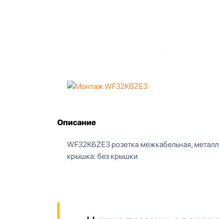
Описание
WF32K6ZE3 розетка межкабельная, металл, рез
крышка: без крышки