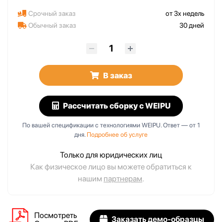
Срочный заказ
от 3х недель
Обычный заказ
30 дней
В заказ
Рассчитать сборку
с WEIPU
По вашей спецификации с технологиями WEIPU. Ответ — от 1
дня.
Подробнее об услуге
Только для юридических лиц
Как физическое лицо вы можете обратиться к
нашим
партнерам
.
Посмотреть
Заказать демо-образцы