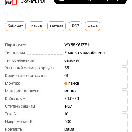
Скачать PDF
байонет
пайка
металл
IP67
мама
Партномер
WY55K61ZE1
Тип товара
Розетка межкабельная
Тип сочленения
байонет
Условный размер корпуса
55
Количество контактов
61
Монтаж
пайка
Материал корпуса
металл
Кабель, мм
24,5-26
Степень защиты
IP67
Ток, А
10
Напряжение, В
500
Контакты
мама