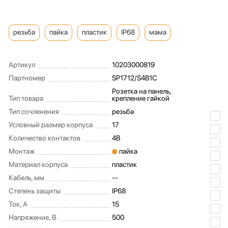
резьба
пайка
пластик
IP68
мама
Артикул
10203000819
Партномер
SP1712/S4B1C
Розетка на панель,
Тип товара
крепление гайкой
Тип сочленения
резьба
Условный размер корпуса
17
Количество контактов
4B
Монтаж
пайка
Материал корпуса
пластик
Кабель, мм
--
Степень защиты
IP68
Ток, А
15
Напряжение, В
500