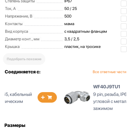
Степень защиты
IP67
Ток, А
50 / 25
Напряжение, В
500
Контакты
мама
Вид корпуса
с квадратным фланцем
Диаметр конт., мм
3,5 / 2,5
Крышка
пластик, на тросике
Подобрать похожие
Соединяется с:
Все ответные части
WF40J9TU1
9 pin, резьба, IP65, кабельный
угловой с металлическим
зажимом
Размеры