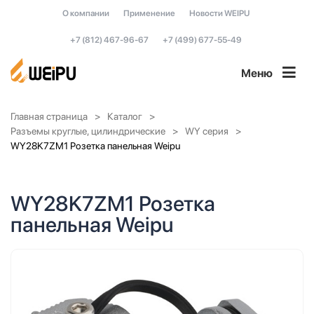
О компании
Применение
Новости WEIPU
+7 (812) 467-96-67
+7 (499) 677-55-49
Меню
Главная страница
Каталог
Разъемы круглые, цилиндрические
WY серия
WY28K7ZM1 Розетка панельная Weipu
WY28K7ZM1 Розетка
панельная Weipu