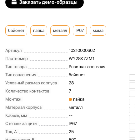
Заказать демо-образцы
байонет
пайка
металл
IP67
мама
Артикул
10210000662
Партномер
WY28K7ZM1
Тип товара
Розетка панельная
Тип сочленения
байонет
Условный размер корпуса
28
Количество контактов
7
Монтаж
пайка
Материал корпуса
металл
Кабель, мм
--
Степень защиты
IP67
Ток, А
25
Напряжение, В
500