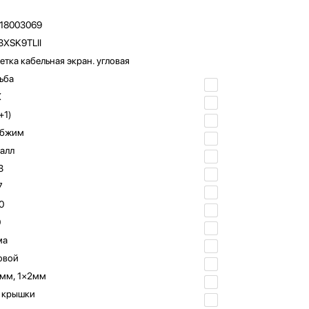
18003069
XSK9TLII
етка кабельная экран. угловая
ьба
X
+1)
бжим
алл
3
7
0
0
ма
овой
мм, 1×2мм
 крышки