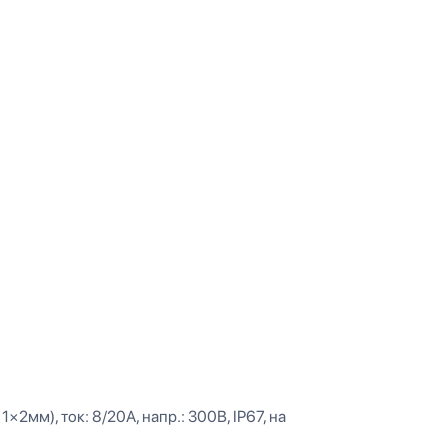
×2мм), ток: 8/20А, напр.: 300В, IP67, на