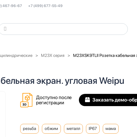
2) 467-96-67
+7 (499) 677-55-49
 цилиндрические
M23X серия
M23XSK9TLII Розетка кабельная э
бельная экран. угловая Weipu
Доступно после
Заказать демо-об
регистрации
резьба
обжим
металл
IP67
мама