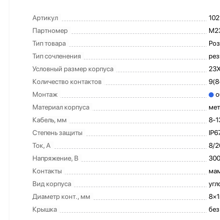
Артикул
102
Партномер
M23
Тип товара
Роз
Тип сочленения
рез
Условный размер корпуса
23
Количество контактов
9(8
Монтаж
о
Материал корпуса
мет
Кабель, мм
8-1
Степень защиты
IP6
Ток, А
8/2
Напряжение, В
30
Контакты
ма
Вид корпуса
угл
Диаметр конт., мм
8×1
Крышка
без