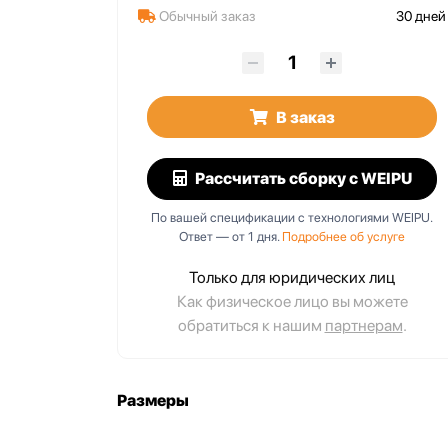
Обычный заказ
30 дней
IIB1
SA1610/S10IG1
pull, IP67,
10 pin, push-pull, IP67,
В заказ
кабельный
Рассчитать сборку
с WEIPU
По вашей спецификации с технологиями WEIPU.
Ответ — от 1 дня.
Подробнее об услуге
Только для юридических лиц
Как физическое лицо вы можете
обратиться к нашим
партнерам
.
Размеры