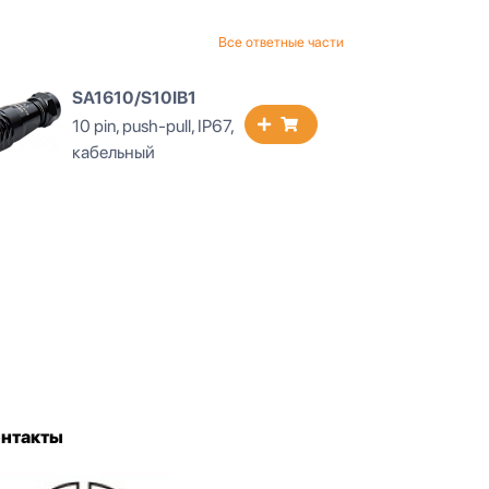
Все ответные части
SA1610/S10IS1
SA1
10 pin, push-pull, IP67,
10 pi
кабельный
каб
онтакты