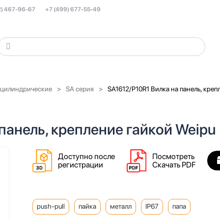
2) 467-96-67
+7 (499) 677-55-49
 цилиндрические
SA серия
SA1612/P10R1 Вилка на панель, креп
панель, крепление гайкой Weipu
Доступно после
Посмотреть
регистрации
Скачать PDF
push-pull
пайка
металл
IP67
папа