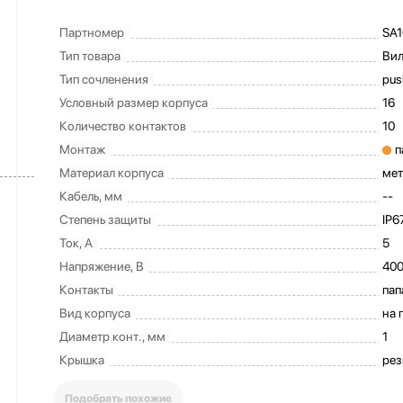
Партномер
SA1
Тип товара
Вил
Тип сочленения
pus
Условный размер корпуса
16
Количество контактов
10
Монтаж
п
Материал корпуса
мет
Кабель, мм
--
Степень защиты
IP6
Ток, А
5
Напряжение, В
40
Контакты
пап
Вид корпуса
на 
Диаметр конт., мм
1
Крышка
рез
Подобрать похожие