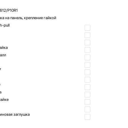
612/P10R1
ка на панель, крепление гайкой
h-pull
айка
алл
7
0
а
гайке
иновая заглушка