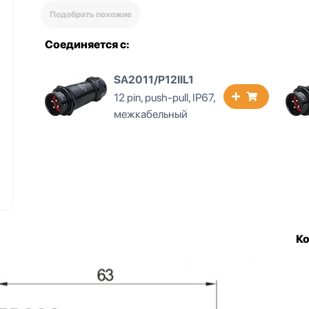
Подобрать похожие
Соединяется с:
SA2011/P12IIG1
12 pin, push-pull, IP67,
межкабельный
К