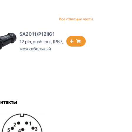
Все ответные части
SA2011/P12IIB1
SA2013/
12 pin, push-pull, IP67,
12 pin, pus
межкабельный
панельны
онтакты