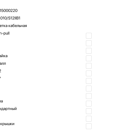
15000220
010/S12IIB1
етка кабельная
h-pull
айка
алл
2
7
ма
ндартный
 крышки