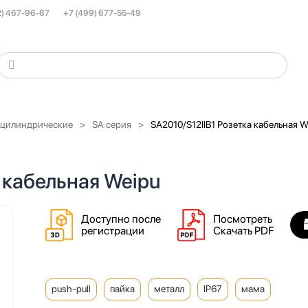
2) 467-96-67
+7 (499) 677-55-49
 цилиндрические
SA серия
SA2010/S12IIB1 Розетка кабельная W
 кабельная Weipu
Доступно после
Посмотреть
регистрации
Скачать PDF
push-pull
пайка
металл
IP67
мама