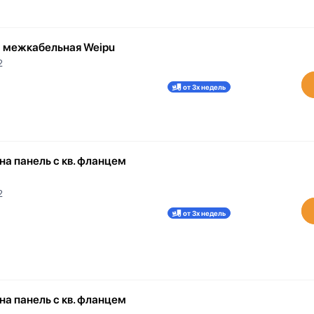
а межкабельная Weipu
2
от 3х недель
на панель с кв. фланцем
2
от 3х недель
на панель с кв. фланцем