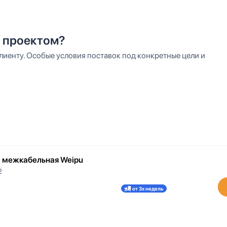
 проектом?
иенту. Особые условия поставок под конкретные цели и
а межкабельная Weipu
2
от 3х недель