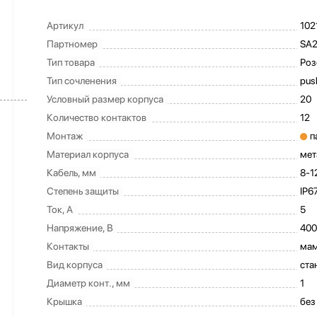
Артикул
102
Партномер
SA2
Тип товара
Роз
Тип сочленения
pus
Условный размер корпуса
20
Количество контактов
12
Монтаж
п
Материал корпуса
мет
Кабель, мм
8-1
Степень защиты
IP6
Ток, А
5
Напряжение, В
400
Контакты
ма
Вид корпуса
ста
Диаметр конт., мм
1
Крышка
без