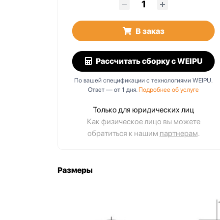
В заказ
IIR1
SA2011/P12IIL1
Рассчитать сборку
с WEIPU
pull, IP67,
12 pin, push-pull, IP67,
ный
межкабельный
По вашей спецификации с технологиями WEIPU.
Ответ — от 1 дня.
Подробнее об услуге
Только для юридических лиц
Как физическое лицо вы можете
обратиться к нашим
партнерам
.
Размеры