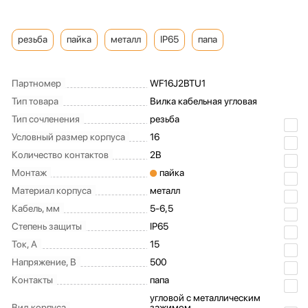
резьба
пайка
металл
IP65
папа
Партномер
WF16J2BTU1
Тип товара
Вилка кабельная угловая
Тип сочленения
резьба
Условный размер корпуса
16
Количество контактов
2B
Монтаж
пайка
Материал корпуса
металл
Кабель, мм
5-6,5
Степень защиты
IP65
Ток, А
15
Напряжение, В
500
Контакты
папа
угловой с металлическим
Вид корпуса
зажимом