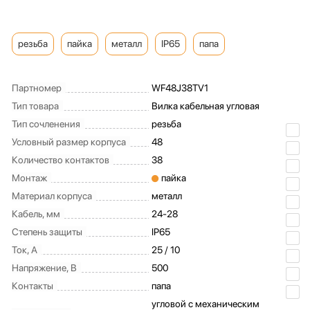
резьба
пайка
металл
IP65
папа
Партномер
WF48J38TV1
Тип товара
Вилка кабельная угловая
Тип сочленения
резьба
Условный размер корпуса
48
Количество контактов
38
Монтаж
пайка
Материал корпуса
металл
Кабель, мм
24-28
Степень защиты
IP65
Ток, А
25 / 10
Напряжение, В
500
Контакты
папа
угловой с механическим