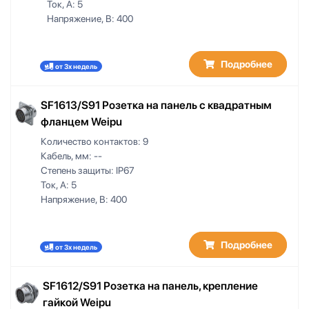
Ток, А:
5
Напряжение, В:
400
Подробнее
от 3х недель
SF1613/S91 Розетка на панель с квадратным
фланцем Weipu
Количество контактов:
9
Кабель, мм:
--
Степень защиты:
IP67
Ток, А:
5
Напряжение, В:
400
Подробнее
от 3х недель
SF1612/S91 Розетка на панель, крепление
гайкой Weipu