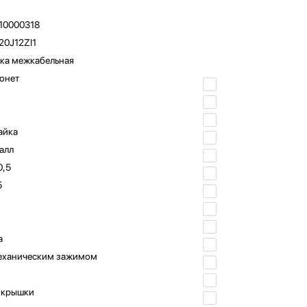
10000318
0J12ZI1
ка межкабельная
онет
айка
алл
0,5
5
а
еханическим зажимом
 крышки