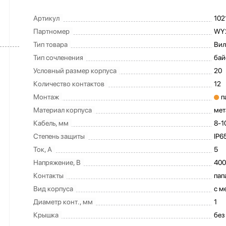
Артикул
102
Партномер
WY2
Тип товара
Вил
Тип сочленения
бай
Условный размер корпуса
20
Количество контактов
12
Монтаж
п
Материал корпуса
мет
Кабель, мм
8-1
Степень защиты
IP6
Ток, А
5
Напряжение, В
400
Контакты
пап
Вид корпуса
с м
Диаметр конт., мм
1
Крышка
без