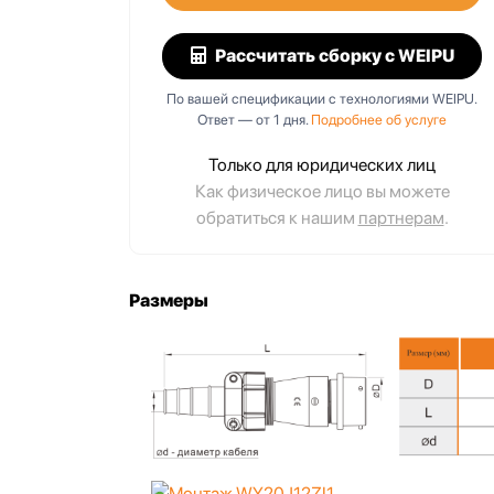
Рассчитать сборку
с WEIPU
По вашей спецификации с технологиями WEIPU.
Ответ — от 1 дня.
Подробнее об услуге
I1
WY20K12TE1
нет, IP65,
12 pin, байонет, IP67,
Только для юридических лиц
с
кабельный с
Как физическое лицо вы можете
ким
металлическим
обратиться к нашим
партнерам
.
зажимом
Размеры