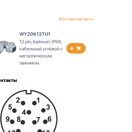
Все ответные части
WY20K12TU1
WY2
12 pin, байонет, IP66,
12 pi
кабельный угловой с
кабе
металлическим
мех
зажимом
заж
онтакты