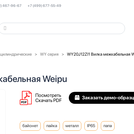
2) 467-96-67
+7 (499) 677-55-49
 цилиндрические
WY серия
WY20J12ZI1 Вилка межкабельная W
кабельная Weipu
Посмотреть
Заказать демо-образ
Скачать PDF
байонет
пайка
металл
IP65
папа