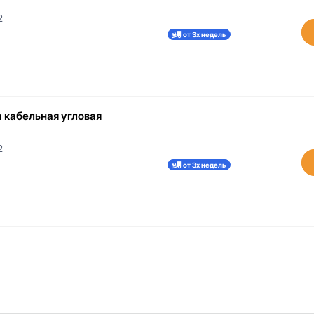
2
от 3х недель
 кабельная угловая
2
от 3х недель