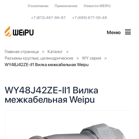
О компании
Применение
Новости WEIPU
+7 (812) 467-96-67
+7 (499) 677-55-49
Меню
Главная страница
Каталог
Разъемы круглые, цилиндрические
WY серия
WY48J42ZE-II1 Вилка межкабельная Weipu
WY48J42ZE-II1 Вилка
межкабельная Weipu