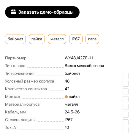
Заказать демо-образцы
байонет
пайка
металл
IP67
папа
Партномер
WY48J42ZE-II1
Тип товара
Вилка межкабельная
Тип сочленения
байонет
Условный размер корпуса
48
Количество контактов
42
Монтаж
пайка
Материал корпуса
металл
Кабель, мм
24,5-26
Степень защиты
IP67
Ток, А
10