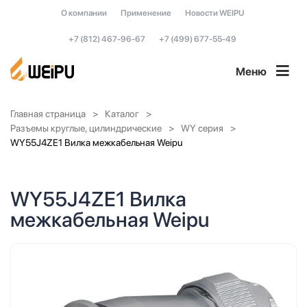
О компании
Применение
Новости WEIPU
+7 (812) 467-96-67
+7 (499) 677-55-49
Меню
Главная страница
Каталог
Разъемы круглые, цилиндрические
WY серия
WY55J4ZE1 Вилка межкабельная Weipu
WY55J4ZE1 Вилка
межкабельная Weipu