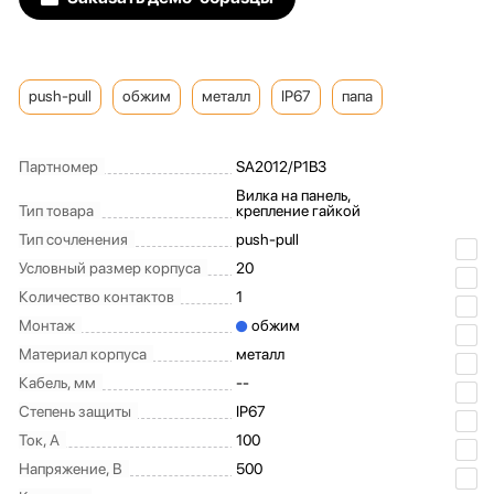
push-pull
обжим
металл
IP67
папа
Партномер
SA2012/P1B3
Вилка на панель,
Тип товара
крепление гайкой
Тип сочленения
push-pull
Условный размер корпуса
20
Количество контактов
1
Монтаж
обжим
Материал корпуса
металл
Кабель, мм
--
Степень защиты
IP67
Ток, А
100
Напряжение, В
500