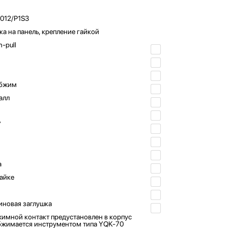
012/P1S3
ка на панель, крепление гайкой
h-pull
бжим
алл
7
а
гайке
иновая заглушка
имной контакт предустановлен в корпус
бжимается инструментом типа YQK-70