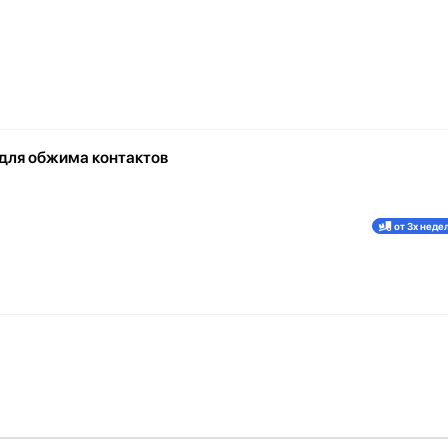
для обжима контактов
от 3х неде