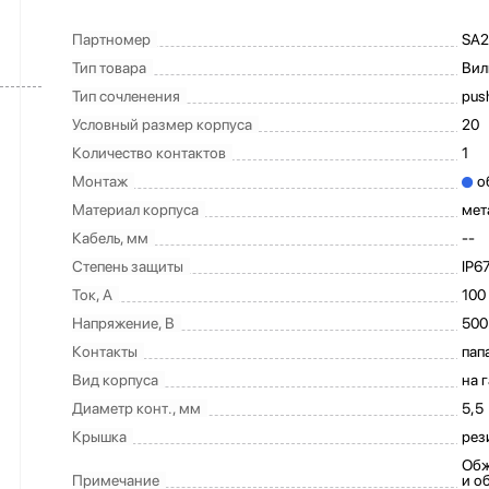
Партномер
SA2
Тип товара
Вил
Тип сочленения
pus
Условный размер корпуса
20
Количество контактов
1
Монтаж
о
Материал корпуса
мет
Кабель, мм
--
Степень защиты
IP6
Ток, А
100
Напряжение, В
500
Контакты
пап
Вид корпуса
на 
Диаметр конт., мм
5,5
Крышка
рез
Обж
Примечание
и о