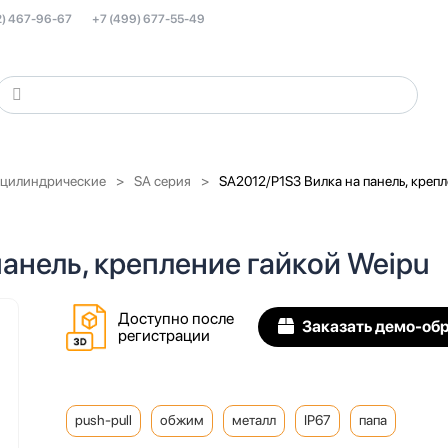
2) 467-96-67
+7 (499) 677-55-49
 цилиндрические
SA серия
SA2012/P1S3 Вилка на панель, креп
анель, крепление гайкой Weipu
Доступно после
Заказать демо-об
регистрации
push-pull
обжим
металл
IP67
папа