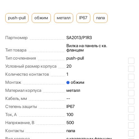
push-pull
обжим
металл
IP67
папа
Партномер
SA2013/P1R3
Вилка на панель с кв.
Тип товара
фланцем
Тип сочленения
push-pull
Условный размер корпуса
20
Количество контактов
1
Монтаж
обжим
Материал корпуса
металл
Кабель, мм
--
Степень защиты
IP67
Ток, А
100
Напряжение, В
500
Контакты
папа
Вид корпуса
с квадратным фланцем