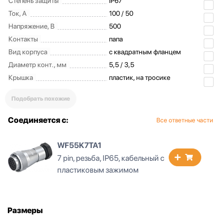
Степень защиты
IP67
Ток, А
100 / 50
Напряжение, В
500
Контакты
папа
Вид корпуса
с квадратным фланцем
Диаметр конт., мм
5,5 / 3,5
Крышка
пластик, на тросике
Подобрать похожие
Соединяется с:
Все ответные части
WF55K7TA1
7 pin, резьба, IP65, кабельный с
7
пластиковым зажимом
Размеры