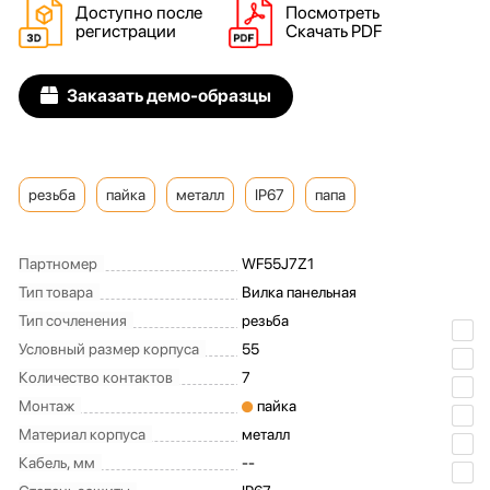
Доступно после
Посмотреть
регистрации
Скачать PDF
Заказать демо-образцы
резьба
пайка
металл
IP67
папа
Партномер
WF55J7Z1
Тип товара
Вилка панельная
Тип сочленения
резьба
Условный размер корпуса
55
Количество контактов
7
Монтаж
пайка
Материал корпуса
металл
Кабель, мм
--