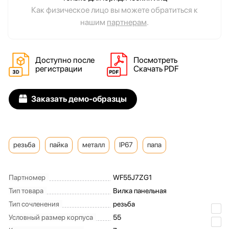
Как физическое лицо вы можете обратиться к
нашим
партнерам
.
Доступно после
Посмотреть
регистрации
Скачать PDF
Заказать демо-образцы
резьба
пайка
металл
IP67
папа
Партномер
WF55J7ZG1
Тип товара
Вилка панельная
Тип сочленения
резьба
Условный размер корпуса
55