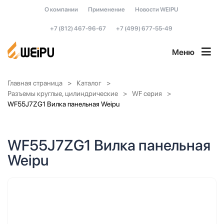
О компании
Применение
Новости WEIPU
+7 (812) 467-96-67
+7 (499) 677-55-49
Меню
Главная страница
Каталог
Разъемы круглые, цилиндрические
WF серия
WF55J7ZG1 Вилка панельная Weipu
WF55J7ZG1 Вилка панельная
Weipu