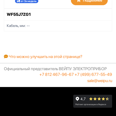
Подробнее
от 3х недель
WF55J7ZG1
Кабель, мм:
--
Что можно улучшить на этой странице?
Официальный представитель ВЕЙПУ ЭЛЕКТРОПРИБОР
+7 812 467-96-67
+7 (499) 677-55-49
sale@weipu.ru