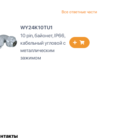
Все ответные части
WY24K10TU1
WY2
10 pin, байонет, IP66,
10 pi
кабельный угловой с
кабе
металлическим
мех
зажимом
заж
онтакты