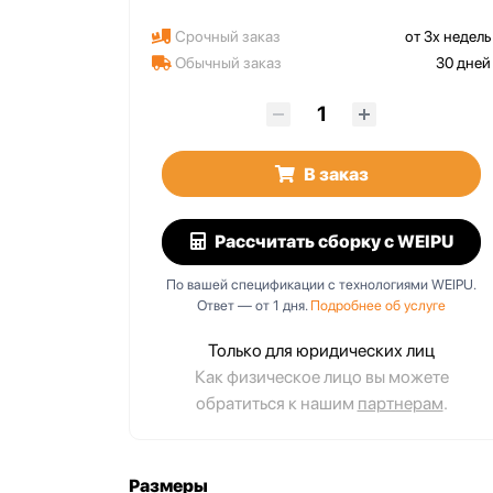
Срочный заказ
от 3х недель
Обычный заказ
30 дней
I1
WY24K10TE1
нет, IP65,
10 pin, байонет, IP67,
с
кабельный с
В заказ
ким
металлическим
зажимом
Рассчитать сборку
с WEIPU
По вашей спецификации с технологиями WEIPU.
Ответ — от 1 дня.
Подробнее об услуге
Только для юридических лиц
Как физическое лицо вы можете
обратиться к нашим
партнерам
.
Размеры