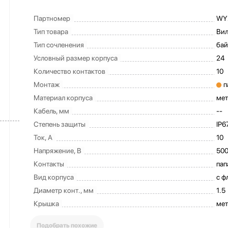
Партномер
WY
Тип товара
Вил
Тип сочленения
бай
Условный размер корпуса
24
Количество контактов
10
Монтаж
п
Материал корпуса
мет
Кабель, мм
--
Степень защиты
IP6
Ток, А
10
Напряжение, В
50
Контакты
пап
Вид корпуса
с ф
Диаметр конт., мм
1.5
Крышка
мет
Подобрать похожие