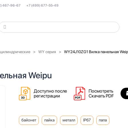
2) 467-96-67
+7 (499) 677-55-49
 цилиндрические
WY серия
WY24J10ZG1 Вилка панельная Wei
ельная Weipu
Доступно после
Посмотреть
регистрации
Скачать PDF
байонет
пайка
металл
IP67
папа