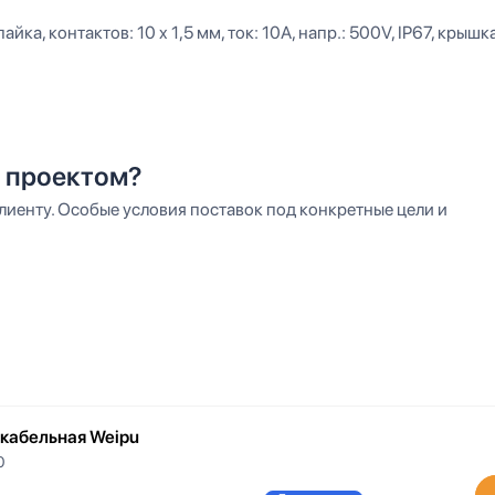
йка, контактов: 10 x 1,5 мм, ток: 10А, напр.: 500V, IP67, крышк
 проектом?
иенту. Особые условия поставок под конкретные цели и
 кабельная Weipu
0