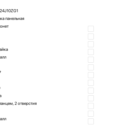
24J10ZG1
ка панельная
онет
айка
алл
7
0
а
ланцем, 2 отверстия
алл