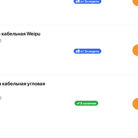
от 3х недель
 кабельная Weipu
0
от 3х недель
 кабельная угловая
0
В наличии