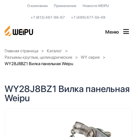
О компании
Применение
Новости WEIPU
+7 (812) 467-96-67
+7 (499) 677-55-49
Меню
Главная страница
Каталог
Разъемы круглые, цилиндрические
WY серия
WY28J8BZ1 Вилка панельная Weipu
WY28J8BZ1 Вилка панельная
Weipu