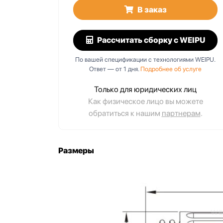
В заказ
Рассчитать сборку
с WEIPU
I
WA22K7Z1
 IP67,
7 pin, резьба, IP67,
По вашей спецификации с технологиями WEIPU.
панельный с фланцем, 2
Ответ — от 1 дня.
Подробнее об услуге
й
отв.
Только для юридических лиц
Как физическое лицо вы можете
обратиться к нашим
партнерам
.
Размеры