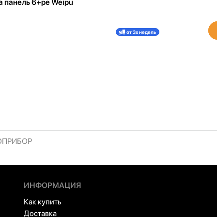
а панель 6+pe Weipu
от 3х недель
РОПРИБОР
ИНФОРМАЦИЯ
Как купить
Доставка