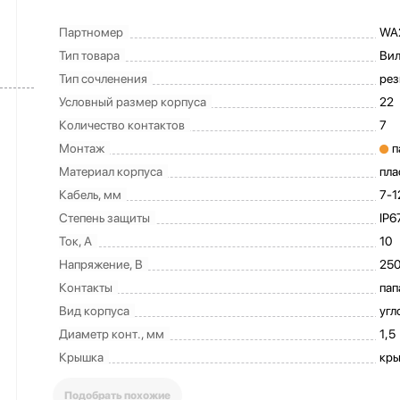
Партномер
WA2
Тип товара
Вил
Тип сочленения
рез
Условный размер корпуса
22
Количество контактов
7
Монтаж
п
Материал корпуса
пла
Кабель, мм
7-1
Степень защиты
IP6
Ток, А
10
Напряжение, В
25
Контакты
пап
Вид корпуса
угл
Диаметр конт., мм
1,5
Крышка
кры
Подобрать похожие