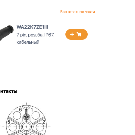
Все ответные части
WA22K7ZE1III
WA22
7 pin, резьба, IP67,
7 pin,
кабельный
кабел
онтакты