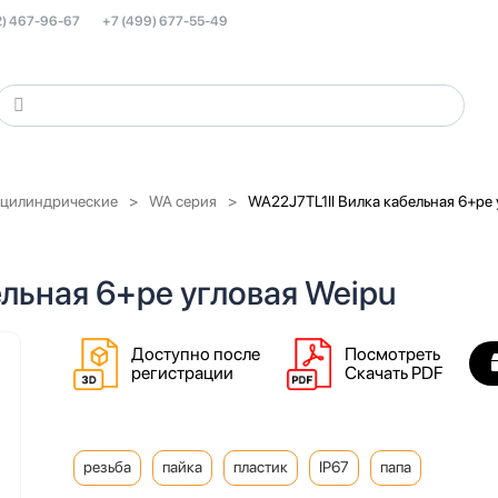
2) 467-96-67
+7 (499) 677-55-49
 цилиндрические
WA серия
WA22J7TL1II Вилка кабельная 6+pe 
льная 6+pe угловая Weipu
Доступно после
Посмотреть
регистрации
Скачать PDF
резьба
пайка
пластик
IP67
папа