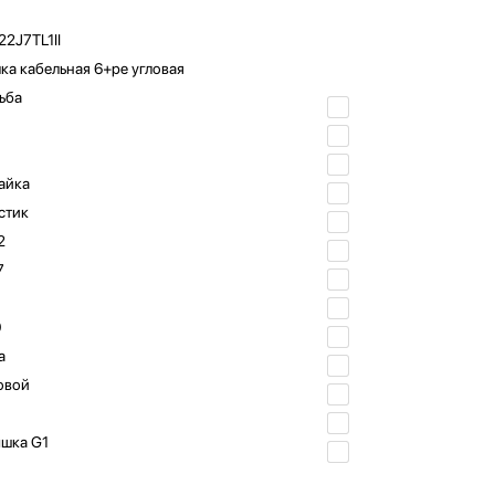
2J7TL1II
ка кабельная 6+pe угловая
ьба
айка
стик
2
7
0
а
овой
шка G1