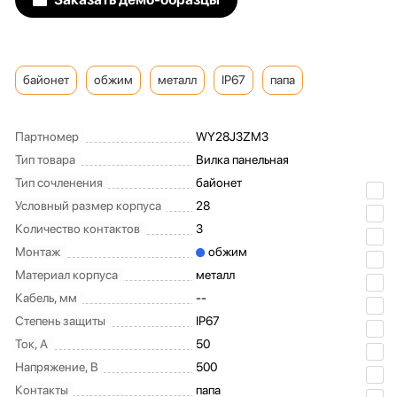
байонет
обжим
металл
IP67
папа
Партномер
WY28J3ZM3
Тип товара
Вилка панельная
Тип сочленения
байонет
Условный размер корпуса
28
Количество контактов
3
Монтаж
обжим
Материал корпуса
металл
Кабель, мм
--
Степень защиты
IP67
Ток, А
50
Напряжение, В
500
Контакты
папа