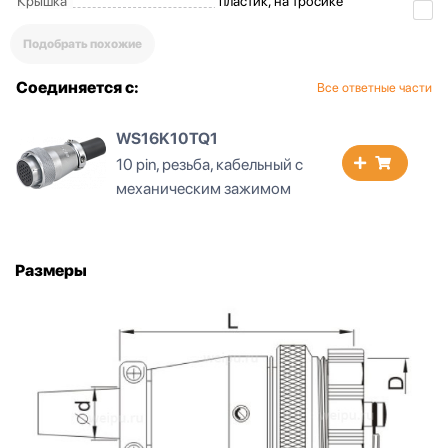
Крышка
пластик, на тросике
Подобрать похожие
Соединяется с:
Все ответные части
WS16K10TQ1
10 pin, резьба, кабельный с
механическим зажимом
Размеры