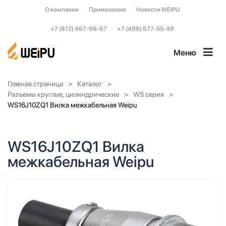
О компании
Применение
Новости WEIPU
+7 (812) 467-96-67
+7 (499) 677-55-49
Меню
Главная страница
Каталог
Разъемы круглые, цилиндрические
WS серия
WS16J10ZQ1 Вилка межкабельная Weipu
WS16J10ZQ1 Вилка
межкабельная Weipu