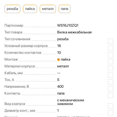
резьба
пайка
металл
папа
Партномер
WS16J10ZQ1
Тип товара
Вилка межкабельная
Тип сочленения
резьба
Условный размер корпуса
16
Количество контактов
10
Монтаж
пайка
Материал корпуса
металл
Кабель, мм
--
Ток, А
5
Напряжение, В
400
Контакты
папа
с механическим
Вид корпуса
зажимом
Диаметр конт., мм
1