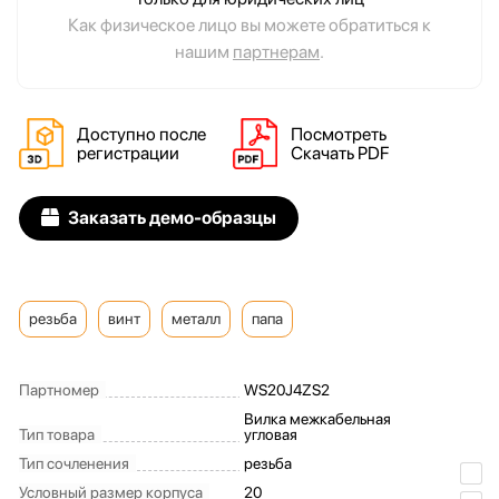
Как физическое лицо вы можете обратиться к
нашим
партнерам
.
Доступно после
Посмотреть
регистрации
Скачать PDF
Заказать демо-образцы
резьба
винт
металл
папа
Партномер
WS20J4ZS2
Вилка межкабельная
Тип товара
угловая
Тип сочленения
резьба
Условный размер корпуса
20