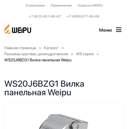
О компании
Применение
Новости WEIPU
+7 (812) 467-96-67
+7 (499) 677-55-49
Меню
Главная страница
Каталог
Разъемы круглые, цилиндрические
WS серия
WS20J6BZG1 Вилка панельная Weipu
WS20J6BZG1 Вилка
панельная Weipu