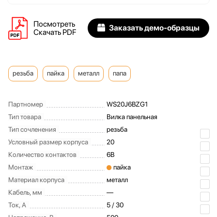
Посмотреть
Заказать демо-образцы
Скачать PDF
резьба
пайка
металл
папа
Партномер
WS20J6BZG1
Тип товара
Вилка панельная
Тип сочленения
резьба
Условный размер корпуса
20
Количество контактов
6B
Монтаж
пайка
Материал корпуса
металл
Кабель, мм
—
Ток, А
5 / 30