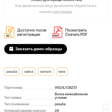
Как физическое лицо вы можете обратиться к
нашим
партнерам
.
Доступно после
Посмотреть
регистрации
Скачать PDF
Заказать демо-образцы
резьба
пайка
металл
папа
Партномер
WS24J12BZS1
Вилка межкабельная
Тип товара
угловая
Тип сочленения
резьба
Условный размер корпуса
24