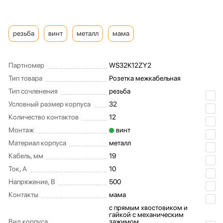
резьба
винт
металл
мама
Партномер
WS32K12ZY2
Тип товара
Розетка межкабельная
Тип сочленения
резьба
Условный размер корпуса
32
Количество контактов
12
Монтаж
винт
Материал корпуса
металл
Кабель, мм
19
Ток, А
10
Напряжение, В
500
Контакты
мама
c прямым хвостовиком и
гайкой с механическим
Вид корпуса
зажимом