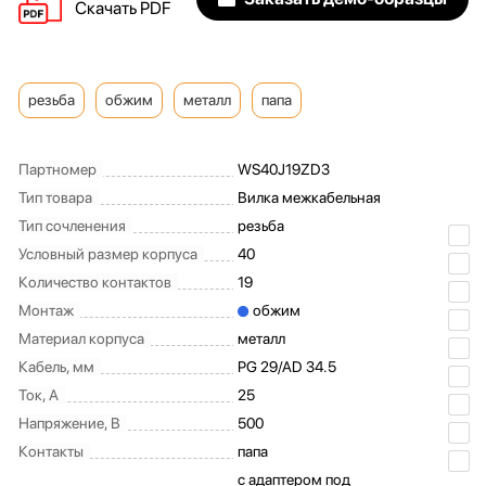
Скачать PDF
резьба
обжим
металл
папа
Партномер
WS40J19ZD3
Тип товара
Вилка межкабельная
Тип сочленения
резьба
Условный размер корпуса
40
Количество контактов
19
Монтаж
обжим
Материал корпуса
металл
Кабель, мм
PG 29/AD 34.5
Ток, А
25
Напряжение, В
500
Контакты
папа
с адаптером под