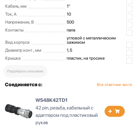
Кабель, мм
1"
Ток, А
10
Напряжение, В
500
Контакты
папа
угловой с металлическим
Вид корпуса
зажимом
Диаметр конт., мм
1,5
Крышка
пластик, на тросике
Подобрать похожие
Соединяется с:
Все ответные части
WS48K42TP1
42 pin, резьба, кабельный с
адаптером под металлрукав