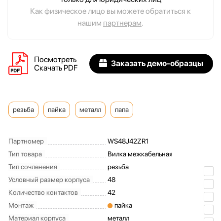
Как физическое лицо вы можете обратиться к
нашим
партнерам
.
Посмотреть
Заказать демо-образцы
Скачать PDF
резьба
пайка
металл
папа
Партномер
WS48J42ZR1
Тип товара
Вилка межкабельная
Тип сочленения
резьба
Условный размер корпуса
48
Количество контактов
42
Монтаж
пайка
Материал корпуса
металл