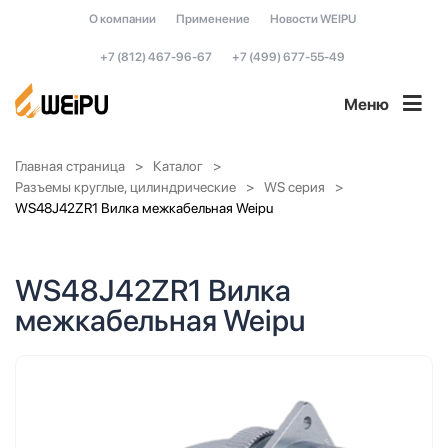
О компании
Применение
Новости WEIPU
+7 (812) 467-96-67
+7 (499) 677-55-49
Меню
Главная страница
Каталог
Разъемы круглые, цилиндрические
WS серия
WS48J42ZR1 Вилка межкабельная Weipu
WS48J42ZR1 Вилка
межкабельная Weipu