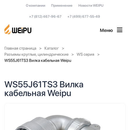
О компании
Применение
Новости WEIPU
+7 (812) 467-96-67
+7 (499) 677-55-49
Меню
Главная страница
Каталог
Разъемы круглые, цилиндрические
WS серия
WS55J61TS3 Вилка кабельная Weipu
WS55J61TS3 Вилка
кабельная Weipu