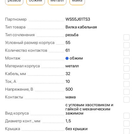
резьба
обжим
металл
мама
Партномер
WS55J61TS3
Тип товара
Вилка кабельная
Тип сочленения
резьба
Условный размер корпуса
55
Количество контактов
61
Монтаж
обжим
Материал корпуса
металл
Кабель, мм
32
Ток, А
10
Напряжение, В
500
Контакты
мама
c угловым хвостовиком и
гайкой с механическим
Вид корпуса
зажимом
Диаметр конт., мм
1,5
Крышка
без крышки