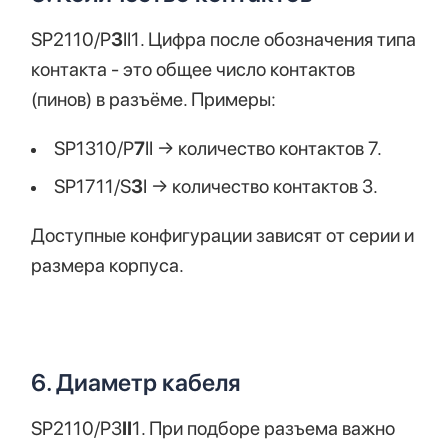
SP2110/P
3
II1. Цифра после обозначения типа
контакта - это общее число контактов
(пинов) в разъёме. Примеры:
SP1310/P
7
II → количество контактов 7.
SP1711/S
3
I → количество контактов 3.
Доступные конфигурации зависят от серии и
размера корпуса.
6. Диаметр кабеля
SP2110/P3
II
1. При подборе разъема важно