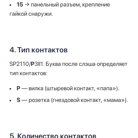
15
→ панельный разъем, крепление
гайкой снаружи.
4. Тип контактов
SP2110/
P
3II1. Буква после слэша определяет
тип контактов:
P
— вилка (штыревой контакт, «папа»).
S
— розетка (гнездовой контакт, «мама»).
5. Количество контактов