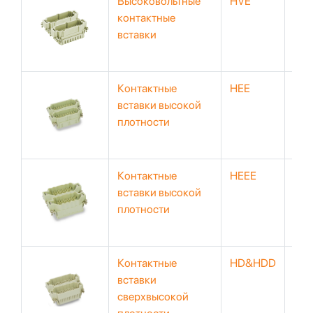
Высоковольтные
HVE
83
контактные
400
вставки
Контактные
HEE
500
вставки высокой
69
плотности
10
Контактные
HEEE
20
вставки высокой
50
плотности
Контактные
HD&HDD
120
вставки
25
сверхвысокой
*40