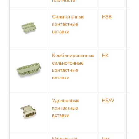
плотности
Сильноточные
HSB
40
контактные
вставки
Комбинированные
HK
160
сильноточные
контактные
вставки
Удлиненные
HEAV
50
контактные
вставки