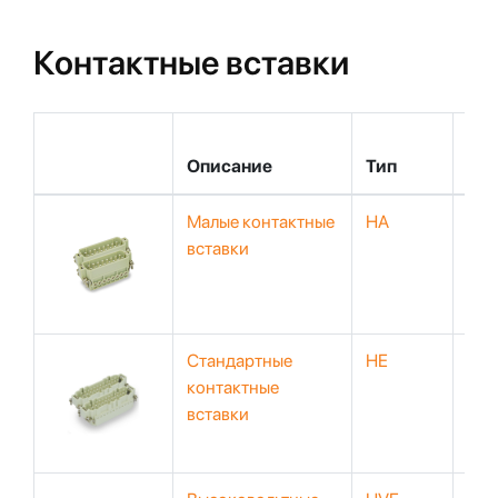
Контактные вставки
Описание
Тип
На
Малые контактные
HA
230
вставки
25
Стандартные
HE
50
контактные
вставки