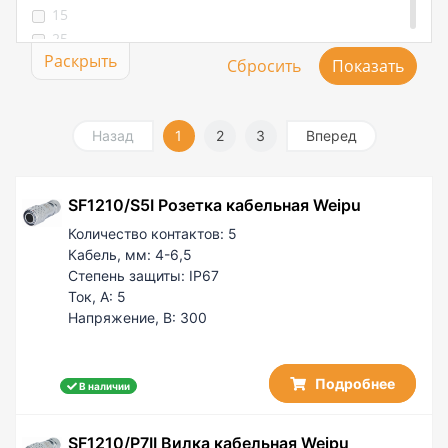
15
7.6-8
25
8-8.5
Раскрыть
25 / 5
8-12
25/5
8.6-9
30 / 5
9-9.5
30/5
Назад
1
2
3
Вперед
9.6-10
50
10-10.5
100
10.6-11
SF1210/S5I Розетка кабельная Weipu
11-11.5
Количество контактов:
5
11.6-12
Кабель, мм:
4-6,5
Степень защиты:
IP67
Ток, А:
5
Напряжение, В:
300
Подробнее
В наличии
SF1210/P7II Вилка кабельная Weipu