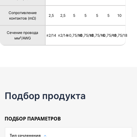
Сопротивление
2,5
2,5
5
5
5
5
10
контактов (mΩ)
Сечение провода
≤2/14
≤2/14
≤0,75/18
≤0,75/18
≤0,75/18
<0,75/18
<0,75/18
мм²/AWG
Подбор продукта
ПОДБОР ПАРАМЕТРОВ
Тип сочленения