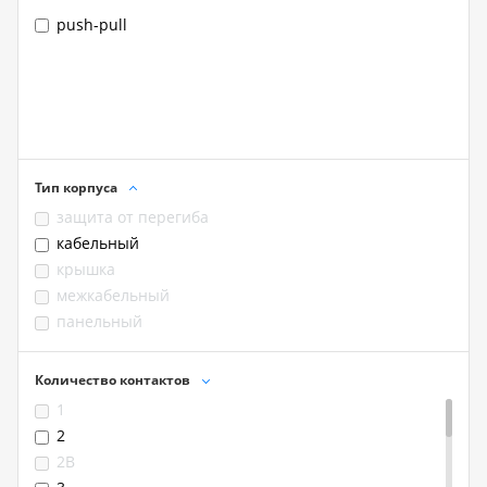
push-pull
Тип корпуса
защита от перегиба
кабельный
крышка
межкабельный
панельный
Количество контактов
1
2
2B