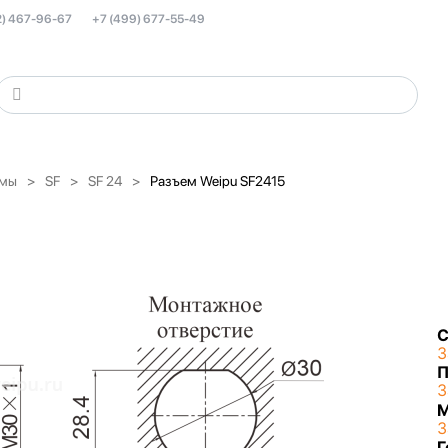
2) 467-96-67
+7 (499) 677-55-49
емы
SF
SF 24
Разъем Weipu SF2415
С
З
П
З
З
Г