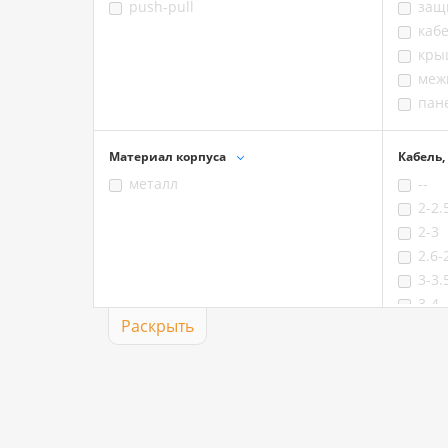
push-pull
защ
каб
кры
меж
пан
Материал корпуса
Кабель,
металл
--
2-2.
2-3
2.6-
3-3.
3-4
Раскрыть
3.6-
4-4.
4-5
4-6,
4-6.
4.6-