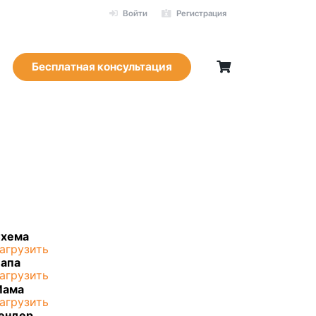
Войти
Регистрация
Бесплатная консультация
хема
агрузить
апа
агрузить
Мама
агрузить
ендер