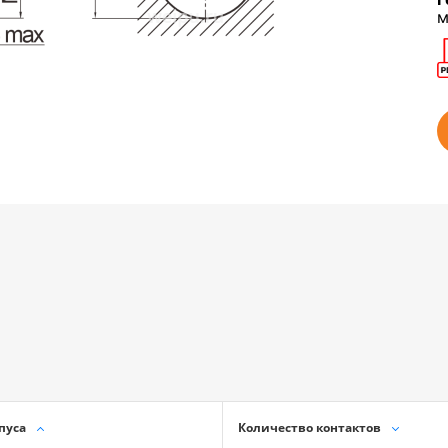
м
пуса
Количество контактов