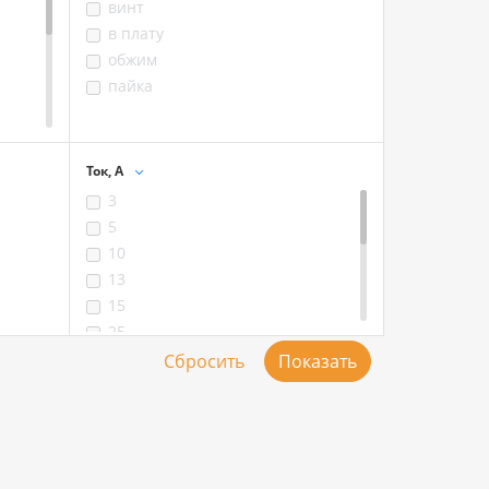
винт
в плату
обжим
пайка
Ток, А
3
5
10
13
15
25
25 / 5
25/5
30 / 5
30/5
50
100