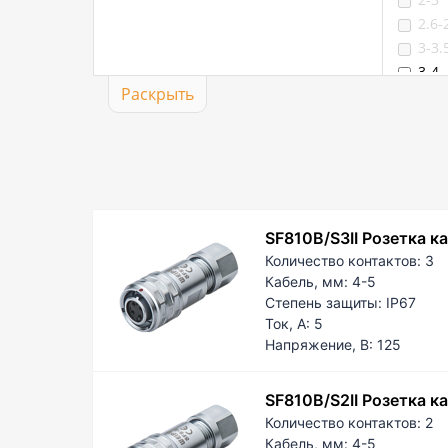
2.6-
3-3.
3-4
Раскрыть
3.6-
4-4.
4-5
4-6,
4-6.
4.6-
SF810B/S3II Розетка к
5-5.
Количество контактов:
3
5-8
Кабель, мм:
4-5
5-9
Степень защиты:
IP67
5.6-
Ток, А:
5
6-6.
Напряжение, В:
125
6.6-
7-7.
SF810B/S2II Розетка к
7.6-
Количество контактов:
2
8-8.
Кабель, мм:
4-5