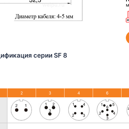
м
ификация серии SF 8
2
3
4
6