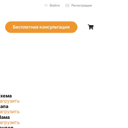
Войти
Регистрация
Бесплатная консультация
хема
агрузить
апа
агрузить
Мама
агрузить
ендер