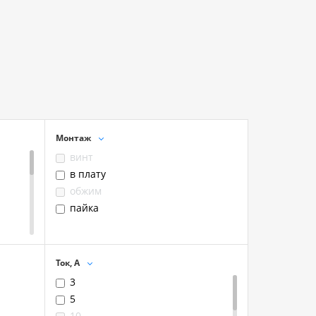
Монтаж
винт
в плату
обжим
пайка
Ток, А
3
5
10