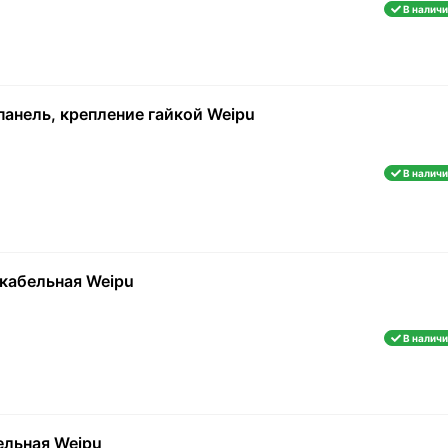
В наличи
9
5
10
0.5
панель, крепление гайкой Weipu
-11
1.5
-12
В наличи
жкабельная Weipu
В наличи
ельная Weipu