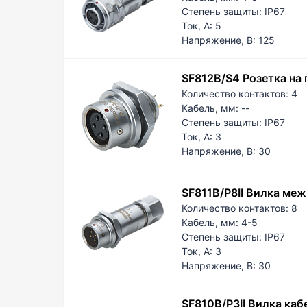
8-12
Степень защиты:
IP67
8.6-
Ток, А:
5
9-9.
Напряжение, В:
125
9.6-
10-1
SF812B/S4 Розетка на 
10.6
Количество контактов:
4
11-1
Кабель, мм:
--
11.6
Степень защиты:
IP67
Ток, А:
3
Напряжение, В:
30
SF811B/P8II Вилка ме
Количество контактов:
8
Кабель, мм:
4-5
Степень защиты:
IP67
Ток, А:
3
Напряжение, В:
30
SF810B/P3II Вилка каб