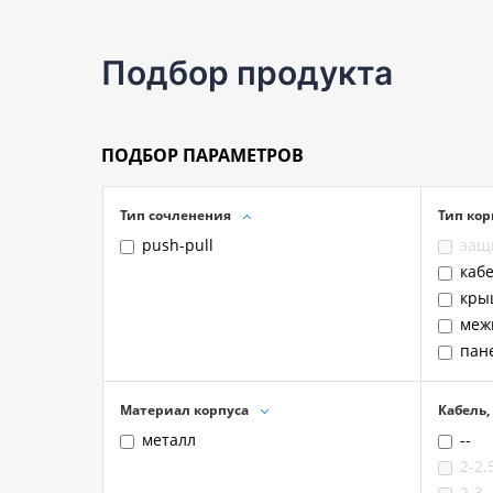
Подбор продукта
ПОДБОР ПАРАМЕТРОВ
Тип сочленения
Тип кор
push-pull
защ
каб
кры
меж
пан
Материал корпуса
Кабель,
металл
--
2-2.
2-3