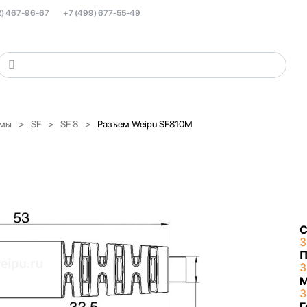
2) 467-96-67
+7 (499) 677-55-49
емы
SF
SF 8
Разъем Weipu SF810M
С
З
П
З
З
Г