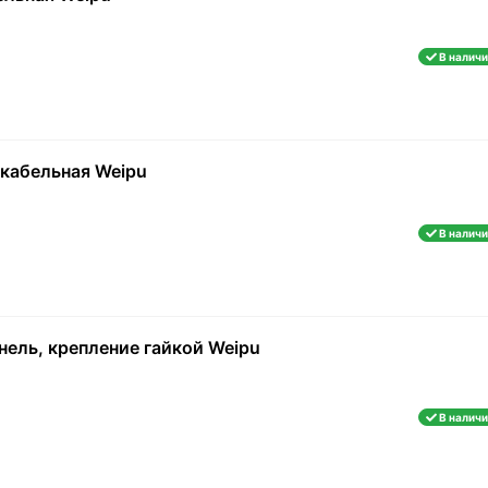
В наличи
жкабельная Weipu
В наличи
нель, крепление гайкой Weipu
В наличи