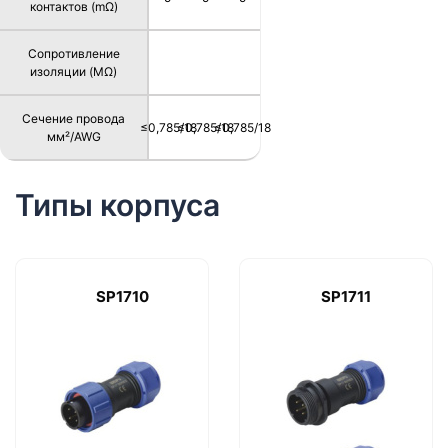
контактов (mΩ)
Сопротивление
изоляции (MΩ)
Сечение провода
≤0,785/18
≤0,785/18
≤0,785/18
мм²/AWG
Типы корпуса
SP1710
SP1711