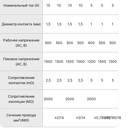
Номинальный ток (А)
10
10
10
10
5
5
5
Диаметр контакта (мм)
1,5
1,5
1,5
1,5
1
1
1
Рабочее напряжение
500
500
500
500
400
500
500
(AC, В)
Пиковое напряжение
1500
1500
1500
1500
1200
1500
1500
(AC, В)
Сопротивление
2,5
2,5
2,5
2,5
5
5
5
контактов (mΩ)
Сопротивление
2000
2000
2000
изоляции (MΩ)
Сечение провода
≤2/14
≤2/14
≤0,785/18
≤0,785/18
мм²/AWG