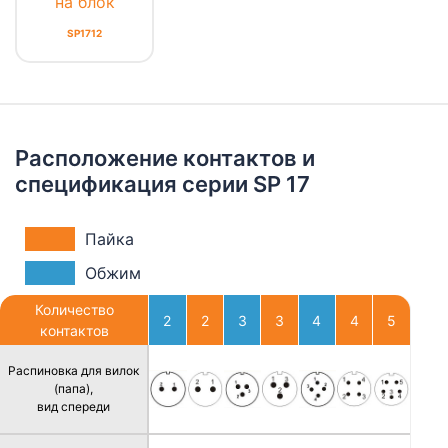
на блок
SP1712
Расположение контактов и
спецификация серии SP 17
Пайка
Обжим
Количество
2
2
3
3
4
4
5
контактов
Распиновка для вилок
(папа),
вид спереди