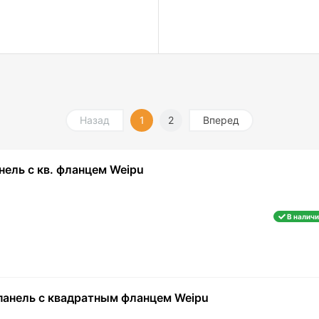
Назад
1
2
Вперед
нель с кв. фланцем Weipu
В наличи
 панель с квадратным фланцем Weipu