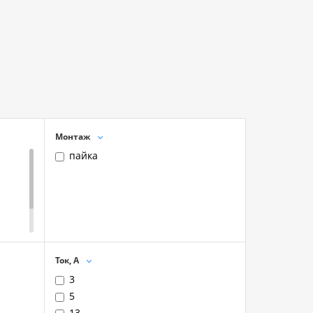
Монтаж
пайка
Ток, А
3
5
13