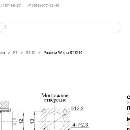
2) 467-96-67
+7 (499) 677-55-49
емы
ST
ST 12
Разъем Weipu ST1214
С
З
П
З
З
Г