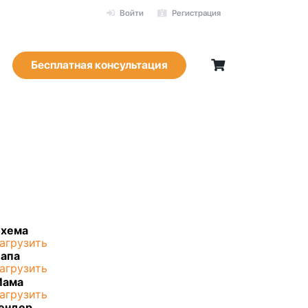
Войти
Регистрация
Бесплатная консультация
хема
агрузить
апа
агрузить
Мама
агрузить
ендер