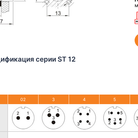
м
цификация серии ST 12
02
3
4
5