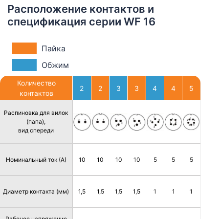
Расположение контактов и
спецификация серии WF 16
Пайка
Обжим
Количество
2
2
3
3
4
4
5
контактов
Распиновка для вилок
(папа),
вид спереди
Номинальный ток (А)
10
10
10
10
5
5
5
Диаметр контакта (мм)
1,5
1,5
1,5
1,5
1
1
1
Рабочее напряжение