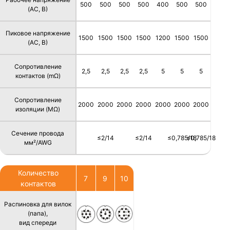
500
500
500
500
400
500
500
(AC, В)
Пиковое напряжение
1500
1500
1500
1500
1200
1500
1500
(AC, В)
Сопротивление
2,5
2,5
2,5
2,5
5
5
5
контактов (mΩ)
Сопротивление
2000
2000
2000
2000
2000
2000
2000
изоляции (MΩ)
Сечение провода
≤2/14
≤2/14
≤0,785/18
≤0,785/18
мм²/AWG
Количество
7
9
10
контактов
Распиновка для вилок
(папа),
вид спереди