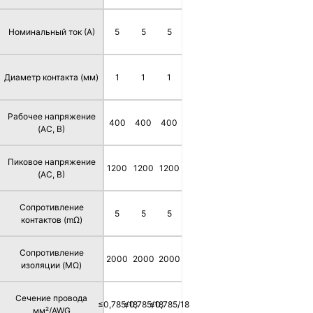
Номинальный ток (А)
5
5
5
Диаметр контакта (мм)
1
1
1
Рабочее напряжение
400
400
400
(AC, В)
Пиковое напряжение
1200
1200
1200
(AC, В)
Сопротивление
5
5
5
контактов (mΩ)
Сопротивление
2000
2000
2000
изоляции (MΩ)
Сечение провода
≤0,785/18
≤0,785/18
≤0,785/18
мм²/AWG