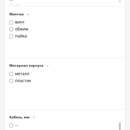
4B
5
Монтаж
6
винт
6B
обжим
7
пайка
7B
8
8B
9
Материал корпуса
10
металл
10B
пластик
11
12
12B
13
15
16
Кабель, мм
17
--