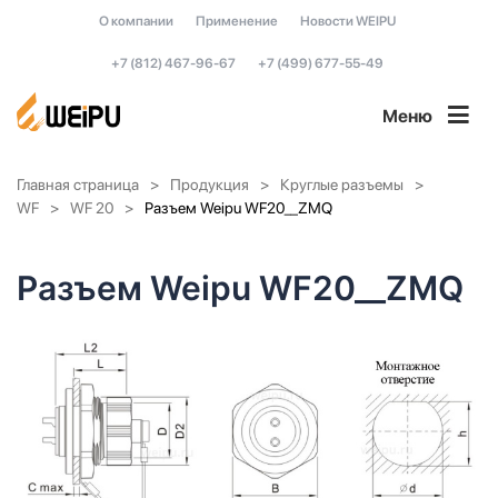
О компании
Применение
Новости WEIPU
+7 (812) 467-96-67
+7 (499) 677-55-49
Меню
Главная страница
Продукция
Круглые разъемы
WF
WF 20
Разъем Weipu WF20__ZMQ
Разъем Weipu WF20__ZMQ