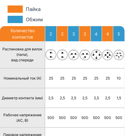
Пайка
Обжим
Количество
2
2
3
3
4
4
5
контактов
Распиновка для вилок
(папа),
вид спереди
Номинальный ток (А)
25
25
25
25
25
25
10
Диаметр контакта (мм)
2,5
2,5
2,5
2,5
2,5
2,5
1,5
Рабочее напряжение
500
500
500
500
500
500
500
(AC, В)
Пиковое напряжение