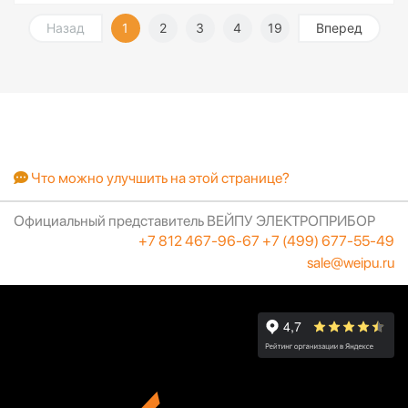
Назад
1
2
3
4
19
Вперед
Что можно улучшить на этой странице?
Официальный представитель ВЕЙПУ ЭЛЕКТРОПРИБОР
+7 812 467-96-67
+7 (499) 677-55-49
sale@weipu.ru