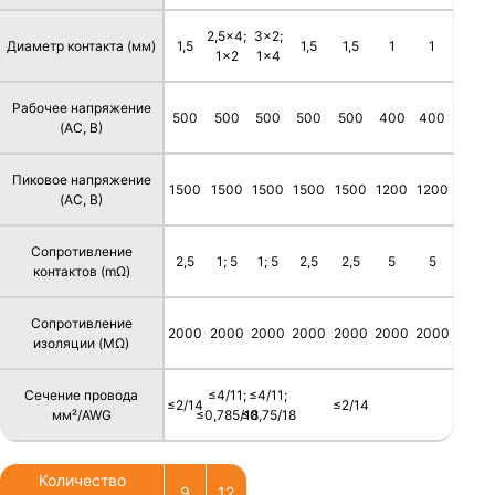
2,5x4;
3x2;
Диаметр контакта (мм)
1,5
1,5
1,5
1
1
1x2
1x4
Рабочее напряжение
500
500
500
500
500
400
400
(AC, В)
Пиковое напряжение
1500
1500
1500
1500
1500
1200
1200
(AC, В)
Сопротивление
2,5
1; 5
1; 5
2,5
2,5
5
5
контактов (mΩ)
Сопротивление
2000
2000
2000
2000
2000
2000
2000
изоляции (MΩ)
Сечение провода
≤4/11;
≤4/11;
≤2/14
≤2/14
мм²/AWG
≤0,785/18
≤0,75/18
Количество
9
12