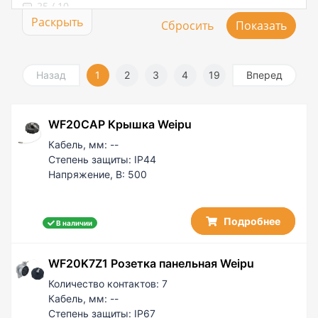
25 / 10
Раскрыть
30 / 5
50
50 / 10
50 / 25
Назад
1
2
3
4
19
Вперед
60 / 5
100
WF20CAP Крышка Weipu
100 / 50
200 / 50
Кабель, мм:
--
Степень защиты:
IP44
Напряжение, В:
500
Подробнее
В наличии
WF20K7Z1 Розетка панельная Weipu
Количество контактов:
7
Кабель, мм:
--
Степень защиты:
IP67