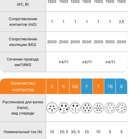
1500
1500
1500
1500
1500
1500
1500
(AC, В)
Сопротивление
1
1
1
1
1
1
2,5
контактов (mΩ)
Сопротивление
2000
2000
2000
2000
2000
2000
2000
изоляции (MΩ)
Сечение провода
≤4/11
≤4/11
≤4/11
мм²/AWG
Количество
5
6
6B
7
7
7B
8
контактов
Распиновка для вилок
(папа),
вид спереди
Номинальный ток (А)
10
25; 5
30; 5
10
10
5
5